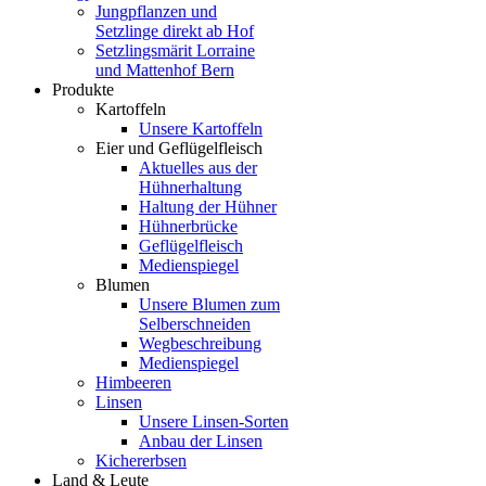
Jungpflanzen und
Setzlinge direkt ab Hof
Setzlingsmärit Lorraine
und Mattenhof Bern
Produkte
Kartoffeln
Unsere Kartoffeln
Eier und Geflügelfleisch
Aktuelles aus der
Hühnerhaltung
Haltung der Hühner
Hühnerbrücke
Geflügelfleisch
Medienspiegel
Blumen
Unsere Blumen zum
Selberschneiden
Wegbeschreibung
Medienspiegel
Himbeeren
Linsen
Unsere Linsen-Sorten
Anbau der Linsen
Kichererbsen
Land & Leute