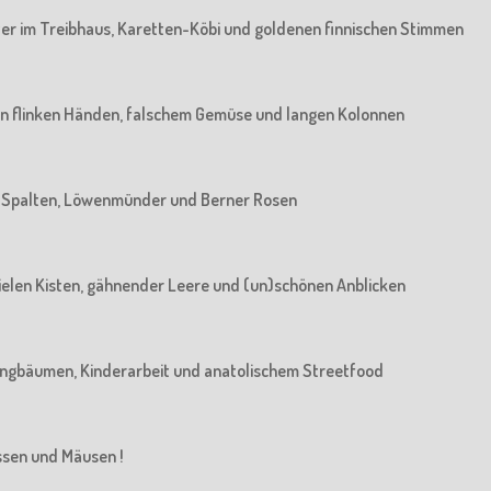
rater im Treibhaus, Karetten-Köbi und goldenen finnischen Stimmen
: Von flinken Händen, falschem Gemüse und langen Kolonnen
Von Spalten, Löwenmünder und Berner Rosen
n vielen Kisten, gähnender Leere und (un)schönen Anblicken
n Jungbäumen, Kinderarbeit und anatolischem Streetfood
üssen und Mäusen !