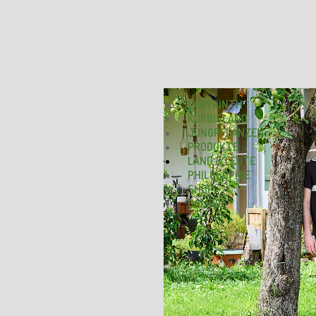
LABYRINTH
KÜRBISLAND
JUNGPFLANZEN
PRODUKTE
LAND & LEUTE
PHILOSOPHIE
SHOP
GALERIE