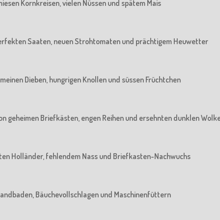
n miesen Kornkreisen, vielen Nüssen und spätem Mais
n perfekten Saaten, neuen Strohtomaten und prächtigem Heuwetter
 gemeinen Dieben, hungrigen Knollen und süssen Früchtchen
: Von geheimen Briefkästen, engen Reihen und ersehnten dunklen Wolk
 alten Holländer, fehlendem Nass und Briefkasten-Nachwuchs
m Sandbaden, Bäuchevollschlagen und Maschinenfüttern