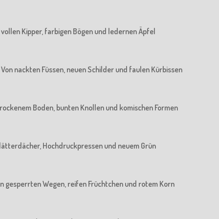
n vollen Kipper, farbigen Bögen und ledernen Äpfel
 : Von nackten Füssen, neuen Schilder und faulen Kürbissen
n trockenem Boden, bunten Knollen und komischen Formen
n Blätterdächer, Hochdruckpressen und neuem Grün
 Von gesperrten Wegen, reifen Früchtchen und rotem Korn