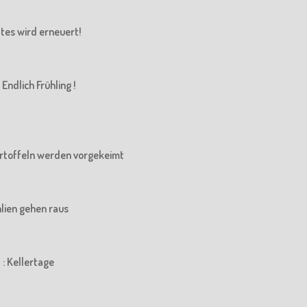
Altes wird erneuert!
Endlich Frühling !
 Kartoffeln werden vorgekeimt
ahlien gehen raus
 : Kellertage