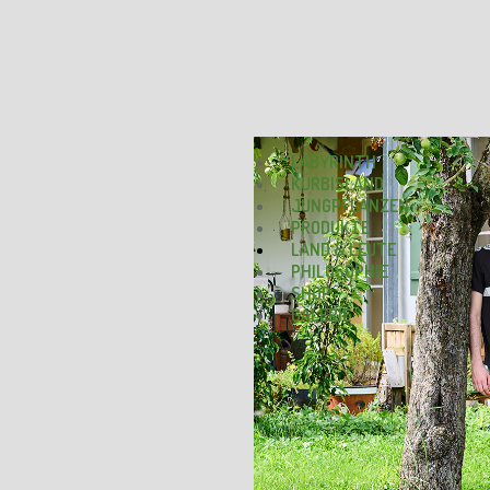
LABYRINTH
KÜRBISLAND
JUNGPFLANZEN
PRODUKTE
LAND & LEUTE
PHILOSOPHIE
SHOP
GALERIE