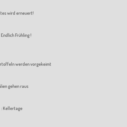
Altes wird erneuert!
Endlich Frühling !
 Kartoffeln werden vorgekeimt
ahlien gehen raus
 : Kellertage