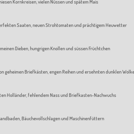
n miesen Kornkreisen, vielen Nüssen und spätem Mais
n perfekten Saaten, neuen Strohtomaten und prächtigem Heuwetter
 gemeinen Dieben, hungrigen Knollen und süssen Früchtchen
: Von geheimen Briefkästen, engen Reihen und ersehnten dunklen Wolk
 alten Holländer, fehlendem Nass und Briefkasten-Nachwuchs
m Sandbaden, Bäuchevollschlagen und Maschinenfüttern