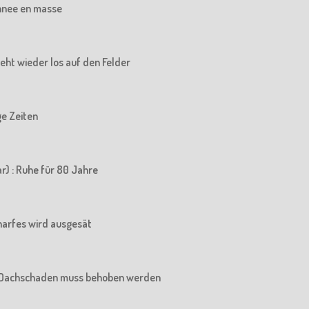
chnee en masse
 geht wieder los auf den Felder
ige Zeiten
r) : Ruhe für 80 Jahre
charfes wird ausgesät
Der Dachschaden muss behoben werden