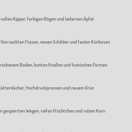
n vollen Kipper, farbigen Bögen und ledernen Äpfel
 : Von nackten Füssen, neuen Schilder und faulen Kürbissen
n trockenem Boden, bunten Knollen und komischen Formen
n Blätterdächer, Hochdruckpressen und neuem Grün
 Von gesperrten Wegen, reifen Früchtchen und rotem Korn