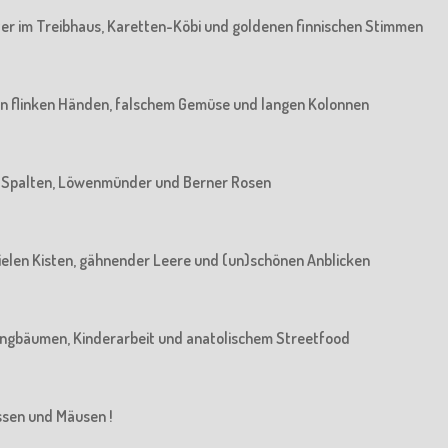
rater im Treibhaus, Karetten-Köbi und goldenen finnischen Stimmen
: Von flinken Händen, falschem Gemüse und langen Kolonnen
Von Spalten, Löwenmünder und Berner Rosen
n vielen Kisten, gähnender Leere und (un)schönen Anblicken
n Jungbäumen, Kinderarbeit und anatolischem Streetfood
üssen und Mäusen !