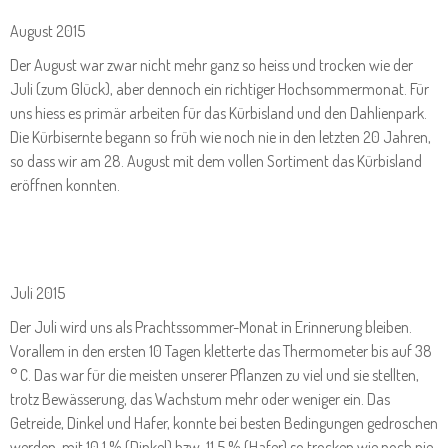
August 2015
Der August war zwar nicht mehr ganz so heiss und trocken wie der
Juli (zum Glück), aber dennoch ein richtiger Hochsommermonat. Für
uns hiess es primär arbeiten für das Kürbisland und den Dahlienpark.
Die Kürbisernte begann so früh wie noch nie in den letzten 20 Jahren,
so dass wir am 28. August mit dem vollen Sortiment das Kürbisland
eröffnen konnten.
Juli 2015
Der Juli wird uns als Prachtssommer-Monat in Erinnerung bleiben.
Vorallem in den ersten 10 Tagen kletterte das Thermometer bis auf 38
° C. Das war für die meisten unserer Pflanzen zu viel und sie stellten,
trotz Bewässerung, das Wachstum mehr oder weniger ein. Das
Getreide, Dinkel und Hafer, konnte bei besten Bedingungen gedroschen
werden, mit 10,1 % (Dinkel) bzw. 11,5 % (Hafer) so trocken wie noch nie