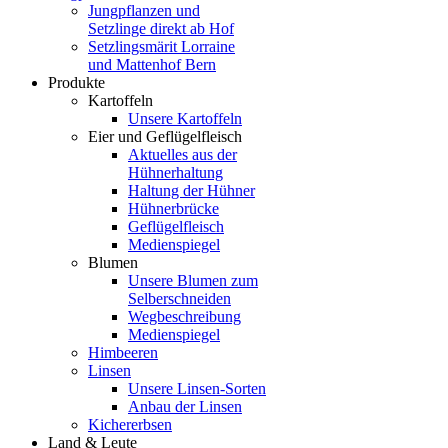
Jungpflanzen und
Setzlinge direkt ab Hof
Setzlingsmärit Lorraine
und Mattenhof Bern
Produkte
Kartoffeln
Unsere Kartoffeln
Eier und Geflügelfleisch
Aktuelles aus der
Hühnerhaltung
Haltung der Hühner
Hühnerbrücke
Geflügelfleisch
Medienspiegel
Blumen
Unsere Blumen zum
Selberschneiden
Wegbeschreibung
Medienspiegel
Himbeeren
Linsen
Unsere Linsen-Sorten
Anbau der Linsen
Kichererbsen
Land & Leute