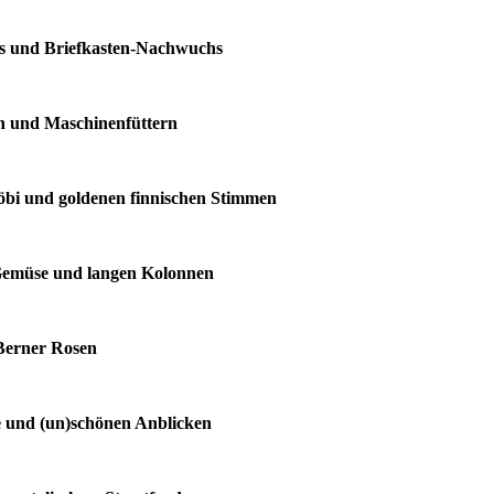
ass und Briefkasten-Nachwuchs
en und Maschinenfüttern
Köbi und goldenen finnischen Stimmen
m Gemüse und langen Kolonnen
 Berner Rosen
re und (un)schönen Anblicken