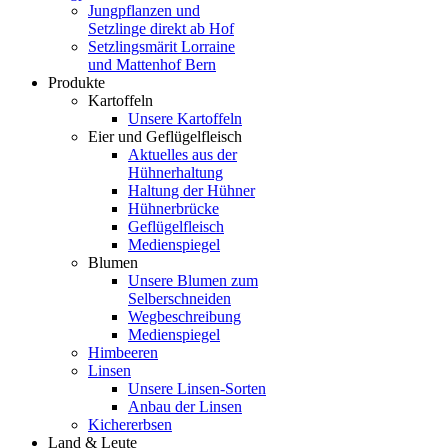
Jungpflanzen und
Setzlinge direkt ab Hof
Setzlingsmärit Lorraine
und Mattenhof Bern
Produkte
Kartoffeln
Unsere Kartoffeln
Eier und Geflügelfleisch
Aktuelles aus der
Hühnerhaltung
Haltung der Hühner
Hühnerbrücke
Geflügelfleisch
Medienspiegel
Blumen
Unsere Blumen zum
Selberschneiden
Wegbeschreibung
Medienspiegel
Himbeeren
Linsen
Unsere Linsen-Sorten
Anbau der Linsen
Kichererbsen
Land & Leute