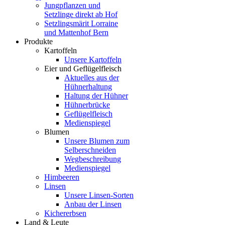
Jungpflanzen und
Setzlinge direkt ab Hof
Setzlingsmärit Lorraine
und Mattenhof Bern
Produkte
Kartoffeln
Unsere Kartoffeln
Eier und Geflügelfleisch
Aktuelles aus der
Hühnerhaltung
Haltung der Hühner
Hühnerbrücke
Geflügelfleisch
Medienspiegel
Blumen
Unsere Blumen zum
Selberschneiden
Wegbeschreibung
Medienspiegel
Himbeeren
Linsen
Unsere Linsen-Sorten
Anbau der Linsen
Kichererbsen
Land & Leute