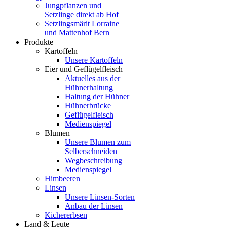
Jungpflanzen und
Setzlinge direkt ab Hof
Setzlingsmärit Lorraine
und Mattenhof Bern
Produkte
Kartoffeln
Unsere Kartoffeln
Eier und Geflügelfleisch
Aktuelles aus der
Hühnerhaltung
Haltung der Hühner
Hühnerbrücke
Geflügelfleisch
Medienspiegel
Blumen
Unsere Blumen zum
Selberschneiden
Wegbeschreibung
Medienspiegel
Himbeeren
Linsen
Unsere Linsen-Sorten
Anbau der Linsen
Kichererbsen
Land & Leute