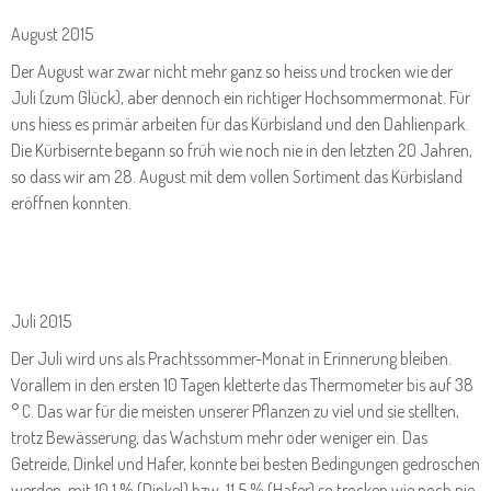
August 2015
Der August war zwar nicht mehr ganz so heiss und trocken wie der
Juli (zum Glück), aber dennoch ein richtiger Hochsommermonat. Für
uns hiess es primär arbeiten für das Kürbisland und den Dahlienpark.
Die Kürbisernte begann so früh wie noch nie in den letzten 20 Jahren,
so dass wir am 28. August mit dem vollen Sortiment das Kürbisland
eröffnen konnten.
Juli 2015
Der Juli wird uns als Prachtssommer-Monat in Erinnerung bleiben.
Vorallem in den ersten 10 Tagen kletterte das Thermometer bis auf 38
° C. Das war für die meisten unserer Pflanzen zu viel und sie stellten,
trotz Bewässerung, das Wachstum mehr oder weniger ein. Das
Getreide, Dinkel und Hafer, konnte bei besten Bedingungen gedroschen
werden, mit 10,1 % (Dinkel) bzw. 11,5 % (Hafer) so trocken wie noch nie