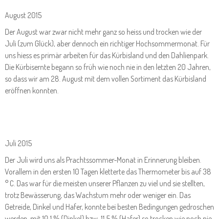
August 2015
Der August war zwar nicht mehr ganz so heiss und trocken wie der
Juli (zum Glück), aber dennoch ein richtiger Hochsommermonat. Für
uns hiess es primär arbeiten für das Kürbisland und den Dahlienpark.
Die Kürbisernte begann so früh wie noch nie in den letzten 20 Jahren,
so dass wir am 28. August mit dem vollen Sortiment das Kürbisland
eröffnen konnten.
Juli 2015
Der Juli wird uns als Prachtssommer-Monat in Erinnerung bleiben.
Vorallem in den ersten 10 Tagen kletterte das Thermometer bis auf 38
° C. Das war für die meisten unserer Pflanzen zu viel und sie stellten,
trotz Bewässerung, das Wachstum mehr oder weniger ein. Das
Getreide, Dinkel und Hafer, konnte bei besten Bedingungen gedroschen
werden, mit 10,1 % (Dinkel) bzw. 11,5 % (Hafer) so trocken wie noch nie