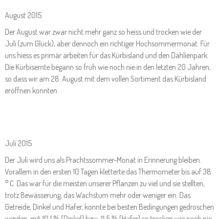
August 2015
Der August war zwar nicht mehr ganz so heiss und trocken wie der
Juli (zum Glück), aber dennoch ein richtiger Hochsommermonat. Für
uns hiess es primär arbeiten für das Kürbisland und den Dahlienpark.
Die Kürbisernte begann so früh wie noch nie in den letzten 20 Jahren,
so dass wir am 28. August mit dem vollen Sortiment das Kürbisland
eröffnen konnten.
Juli 2015
Der Juli wird uns als Prachtssommer-Monat in Erinnerung bleiben.
Vorallem in den ersten 10 Tagen kletterte das Thermometer bis auf 38
° C. Das war für die meisten unserer Pflanzen zu viel und sie stellten,
trotz Bewässerung, das Wachstum mehr oder weniger ein. Das
Getreide, Dinkel und Hafer, konnte bei besten Bedingungen gedroschen
werden, mit 10,1 % (Dinkel) bzw. 11,5 % (Hafer) so trocken wie noch nie