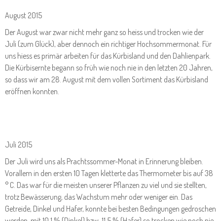
August 2015
Der August war zwar nicht mehr ganz so heiss und trocken wie der
Juli (zum Glück), aber dennoch ein richtiger Hochsommermonat. Für
uns hiess es primär arbeiten für das Kürbisland und den Dahlienpark.
Die Kürbisernte begann so früh wie noch nie in den letzten 20 Jahren,
so dass wir am 28. August mit dem vollen Sortiment das Kürbisland
eröffnen konnten.
Juli 2015
Der Juli wird uns als Prachtssommer-Monat in Erinnerung bleiben.
Vorallem in den ersten 10 Tagen kletterte das Thermometer bis auf 38
° C. Das war für die meisten unserer Pflanzen zu viel und sie stellten,
trotz Bewässerung, das Wachstum mehr oder weniger ein. Das
Getreide, Dinkel und Hafer, konnte bei besten Bedingungen gedroschen
werden, mit 10,1 % (Dinkel) bzw. 11,5 % (Hafer) so trocken wie noch nie