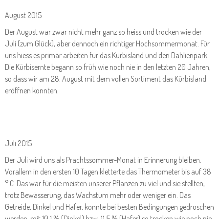
August 2015
Der August war zwar nicht mehr ganz so heiss und trocken wie der
Juli (zum Glück), aber dennoch ein richtiger Hochsommermonat. Für
uns hiess es primär arbeiten für das Kürbisland und den Dahlienpark.
Die Kürbisernte begann so früh wie noch nie in den letzten 20 Jahren,
so dass wir am 28. August mit dem vollen Sortiment das Kürbisland
eröffnen konnten.
Juli 2015
Der Juli wird uns als Prachtssommer-Monat in Erinnerung bleiben.
Vorallem in den ersten 10 Tagen kletterte das Thermometer bis auf 38
° C. Das war für die meisten unserer Pflanzen zu viel und sie stellten,
trotz Bewässerung, das Wachstum mehr oder weniger ein. Das
Getreide, Dinkel und Hafer, konnte bei besten Bedingungen gedroschen
werden, mit 10,1 % (Dinkel) bzw. 11,5 % (Hafer) so trocken wie noch nie