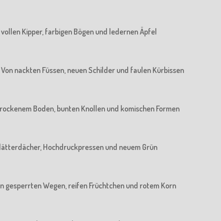
n vollen Kipper, farbigen Bögen und ledernen Äpfel
 : Von nackten Füssen, neuen Schilder und faulen Kürbissen
n trockenem Boden, bunten Knollen und komischen Formen
n Blätterdächer, Hochdruckpressen und neuem Grün
 Von gesperrten Wegen, reifen Früchtchen und rotem Korn