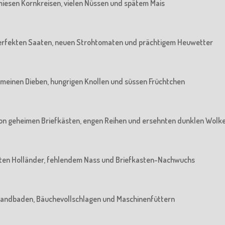
n miesen Kornkreisen, vielen Nüssen und spätem Mais
n perfekten Saaten, neuen Strohtomaten und prächtigem Heuwetter
 gemeinen Dieben, hungrigen Knollen und süssen Früchtchen
: Von geheimen Briefkästen, engen Reihen und ersehnten dunklen Wolk
 alten Holländer, fehlendem Nass und Briefkasten-Nachwuchs
m Sandbaden, Bäuchevollschlagen und Maschinenfüttern