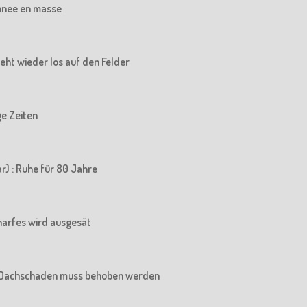
chnee en masse
 geht wieder los auf den Felder
ige Zeiten
r) : Ruhe für 80 Jahre
charfes wird ausgesät
Der Dachschaden muss behoben werden