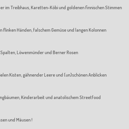
rater im Treibhaus, Karetten-Köbi und goldenen finnischen Stimmen
: Von flinken Händen, falschem Gemüse und langen Kolonnen
Von Spalten, Löwenmünder und Berner Rosen
n vielen Kisten, gähnender Leere und (un)schönen Anblicken
n Jungbäumen, Kinderarbeit und anatolischem Streetfood
üssen und Mäusen !