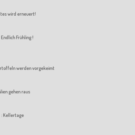
Altes wird erneuert!
Endlich Frühling !
 Kartoffeln werden vorgekeimt
ahlien gehen raus
 : Kellertage