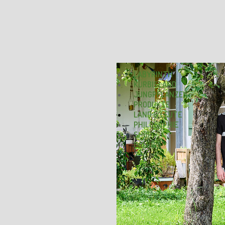
LABYRINTH
KÜRBISLAND
JUNGPFLANZEN
PRODUKTE
LAND & LEUTE
PHILOSOPHIE
SHOP
GALERIE