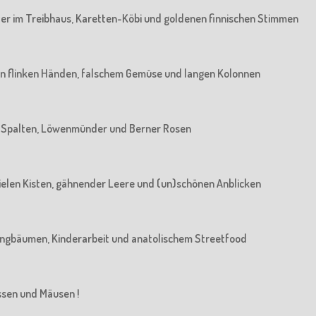
rater im Treibhaus, Karetten-Köbi und goldenen finnischen Stimmen
: Von flinken Händen, falschem Gemüse und langen Kolonnen
Von Spalten, Löwenmünder und Berner Rosen
n vielen Kisten, gähnender Leere und (un)schönen Anblicken
n Jungbäumen, Kinderarbeit und anatolischem Streetfood
üssen und Mäusen !