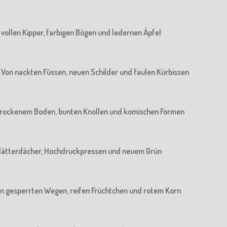
n vollen Kipper, farbigen Bögen und ledernen Äpfel
 : Von nackten Füssen, neuen Schilder und faulen Kürbissen
n trockenem Boden, bunten Knollen und komischen Formen
n Blätterdächer, Hochdruckpressen und neuem Grün
 Von gesperrten Wegen, reifen Früchtchen und rotem Korn