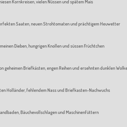
n miesen Kornkreisen, vielen Nüssen und spätem Mais
n perfekten Saaten, neuen Strohtomaten und prächtigem Heuwetter
 gemeinen Dieben, hungrigen Knollen und süssen Früchtchen
: Von geheimen Briefkästen, engen Reihen und ersehnten dunklen Wolk
 alten Holländer, fehlendem Nass und Briefkasten-Nachwuchs
m Sandbaden, Bäuchevollschlagen und Maschinenfüttern