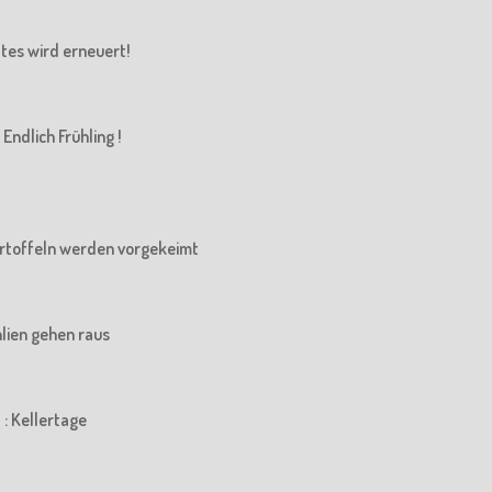
Altes wird erneuert!
Endlich Frühling !
 Kartoffeln werden vorgekeimt
ahlien gehen raus
 : Kellertage