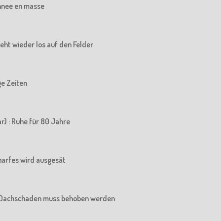
chnee en masse
 geht wieder los auf den Felder
ige Zeiten
r) : Ruhe für 80 Jahre
charfes wird ausgesät
Der Dachschaden muss behoben werden