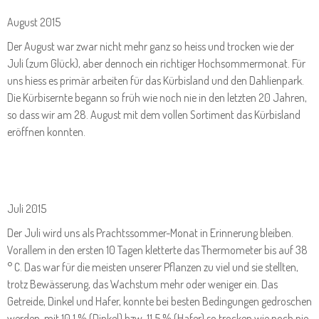
August 2015
Der August war zwar nicht mehr ganz so heiss und trocken wie der
Juli (zum Glück), aber dennoch ein richtiger Hochsommermonat. Für
uns hiess es primär arbeiten für das Kürbisland und den Dahlienpark.
Die Kürbisernte begann so früh wie noch nie in den letzten 20 Jahren,
so dass wir am 28. August mit dem vollen Sortiment das Kürbisland
eröffnen konnten.
Juli 2015
Der Juli wird uns als Prachtssommer-Monat in Erinnerung bleiben.
Vorallem in den ersten 10 Tagen kletterte das Thermometer bis auf 38
° C. Das war für die meisten unserer Pflanzen zu viel und sie stellten,
trotz Bewässerung, das Wachstum mehr oder weniger ein. Das
Getreide, Dinkel und Hafer, konnte bei besten Bedingungen gedroschen
werden, mit 10,1 % (Dinkel) bzw. 11,5 % (Hafer) so trocken wie noch nie