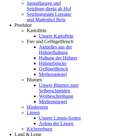
Jungpflanzen und
Setzlinge direkt ab Hof
Setzlingsmärit Lorraine
und Mattenhof Bern
Produkte
Kartoffeln
Unsere Kartoffeln
Eier und Geflügelfleisch
Aktuelles aus der
Hühnerhaltung
Haltung der Hühner
Hühnerbrücke
Geflügelfleisch
Medienspiegel
Blumen
Unsere Blumen zum
Selberschneiden
Wegbeschreibung
Medienspiegel
Himbeeren
Linsen
Unsere Linsen-Sorten
Anbau der Linsen
Kichererbsen
Land & Leute