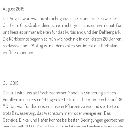
August 2015
Der August war zwar nicht mehr ganz so heiss und trocken wie der
Juli (zum Glück), aber dennoch ein richtiger Hochsommermonat. Für
uns hiess es primär arbeiten für das Kürbisland und den Dahlienpark.
Die Kürbisernte begann so früh wie noch nie in den letzten 20 Jahren,
so dass wir am 28. August mit dem vollen Sortiment das Kürbisland
eröffnen konnten.
Juli 2015
Der Juli wird uns als Prachtssommer-Monat in Erinnerung bleiben.
Vorallem in den ersten 10 Tagen kletterte das Thermometer bis auf 38
° C. Das war für die meisten unserer Pflanzen zu viel und sie stellten,
trotz Bewässerung, das Wachstum mehr oder weniger ein. Das
Getreide, Dinkel und Hafer, konnte bei besten Bedingungen gedroschen
werden, mit 10,1 % (Dinkel) bzw. 11,5 % (Hafer) so trocken wie noch nie