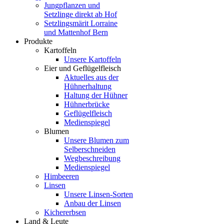
Jungpflanzen und
Setzlinge direkt ab Hof
Setzlingsmärit Lorraine
und Mattenhof Bern
Produkte
Kartoffeln
Unsere Kartoffeln
Eier und Geflügelfleisch
Aktuelles aus der
Hühnerhaltung
Haltung der Hühner
Hühnerbrücke
Geflügelfleisch
Medienspiegel
Blumen
Unsere Blumen zum
Selberschneiden
Wegbeschreibung
Medienspiegel
Himbeeren
Linsen
Unsere Linsen-Sorten
Anbau der Linsen
Kichererbsen
Land & Leute