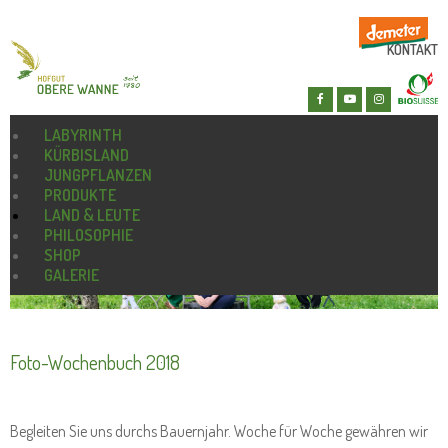
KONTAKT
LABYRINTH
KÜRBISLAND
JUNGPFLANZEN
PRODUKTE
LAND & LEUTE
PHILOSOPHIE
SHOP
GALERIE
Foto-Wochenbuch 2018
Begleiten Sie uns durchs Bauernjahr. Woche für Woche gewähren wir