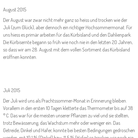
August 2015
Der August war zwar nicht mehr ganz so heiss und trocken wie der
Juli (zum Glück), aber dennoch ein richtiger Hochsommermonat. Für
uns hiess es primär arbeiten für das Kürbisland und den Dahlienpark.
Die Kürbisernte begann so früh wie noch nie in den letzten 20 Jahren,
so dass wir am 28. August mit dem vollen Sortiment das Kürbisland
eröffnen konnten.
Juli 2015
Der Juli wird uns als Prachtssommer-Monat in Erinnerung bleiben.
Vorallem in den ersten 10 Tagen kletterte das Thermometer bis auf 38
° C. Das war für die meisten unserer Pflanzen zu viel und sie stellten,
trotz Bewässerung, das Wachstum mehr oder weniger ein. Das
Getreide, Dinkel und Hafer, konnte bei besten Bedingungen gedroschen
werden, mit 10,1 % (Dinkel) bzw. 11,5 % (Hafer) so trocken wie noch nie