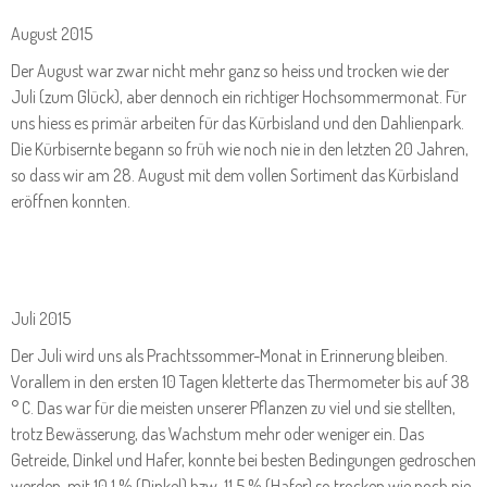
August 2015
Der August war zwar nicht mehr ganz so heiss und trocken wie der
Juli (zum Glück), aber dennoch ein richtiger Hochsommermonat. Für
uns hiess es primär arbeiten für das Kürbisland und den Dahlienpark.
Die Kürbisernte begann so früh wie noch nie in den letzten 20 Jahren,
so dass wir am 28. August mit dem vollen Sortiment das Kürbisland
eröffnen konnten.
Juli 2015
Der Juli wird uns als Prachtssommer-Monat in Erinnerung bleiben.
Vorallem in den ersten 10 Tagen kletterte das Thermometer bis auf 38
° C. Das war für die meisten unserer Pflanzen zu viel und sie stellten,
trotz Bewässerung, das Wachstum mehr oder weniger ein. Das
Getreide, Dinkel und Hafer, konnte bei besten Bedingungen gedroschen
werden, mit 10,1 % (Dinkel) bzw. 11,5 % (Hafer) so trocken wie noch nie