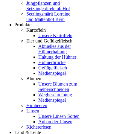
Jungpflanzen und
Setzlinge direkt ab Hof
Setzlingsmärit Lorraine
und Mattenhof Bern
Produkte
Kartoffeln
Unsere Kartoffeln
Eier und Geflügelfleisch
Aktuelles aus der
Hühnerhaltung
Haltung der Hühner
Hühnerbrücke
Geflügelfleisch
Medienspiegel
Blumen
Unsere Blumen zum
Selberschneiden
Wegbeschreibung
Medienspiegel
Himbeeren
Linsen
Unsere Linsen-Sorten
Anbau der Linsen
Kichererbsen
Land & Leute