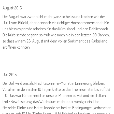
August 2015
Der August war zwar nicht mehr ganz so heiss und trocken wie der
Juli (zum Glück), aber dennoch ein richtiger Hochsommermonat. Für
uns hiess es primär arbeiten für das Kürbisland und den Dahlienpark.
Die Kürbisernte begann so früh wie noch nie in den letzten 20 Jahren,
so dass wir am 28. August mit dem vollen Sortiment das Kürbisland
eröffnen konnten.
Juli 2015
Der Juli wird uns als Prachtssommer-Monat in Erinnerung bleiben.
Vorallem in den ersten 10 Tagen kletterte das Thermometer bis auf 38
° C. Das war für die meisten unserer Pflanzen zu viel und sie stellten,
trotz Bewässerung, das Wachstum mehr oder weniger ein. Das
Getreide, Dinkel und Hafer, konnte bei besten Bedingungen gedroschen
werden, mit 10,1 % (Dinkel) bzw. 11,5 % (Hafer) so trocken wie noch nie