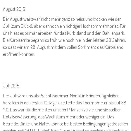
August 2015
Der August war zwar nicht mehr ganz so heiss und trocken wie der
Juli (zum Glück), aber dennoch ein richtiger Hochsommermonat. Für
uns hiess es primär arbeiten für das Kürbisland und den Dahlienpark.
Die Kürbisernte begann so früh wie noch nie in den letzten 20 Jahren,
so dass wir am 28. August mit dem vollen Sortiment das Kürbisland
eröffnen konnten.
Juli 2015
Der Juli wird uns als Prachtssommer-Monat in Erinnerung bleiben.
Vorallem in den ersten 10 Tagen kletterte das Thermometer bis auf 38
° C. Das war für die meisten unserer Pflanzen zu viel und sie stellten,
trotz Bewässerung, das Wachstum mehr oder weniger ein. Das
Getreide, Dinkel und Hafer, konnte bei besten Bedingungen gedroschen
werden, mit 10,1 % (Dinkel) bzw. 11,5 % (Hafer) so trocken wie noch nie