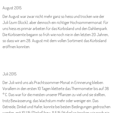
August 2015
Der August war zwar nicht mehr ganz so heiss und trocken wie der
Juli (zum Glück), aber dennoch ein richtiger Hochsommermonat. Für
uns hiess es primär arbeiten für das Kürbisland und den Dahlienpark.
Die Kürbisernte begann so früh wie noch nie in den letzten 20 Jahren,
so dass wir am 28. August mit dem vollen Sortiment das Kürbisland
eröffnen konnten.
Juli 2015
Der Juli wird uns als Prachtssommer-Monat in Erinnerung bleiben.
Vorallem in den ersten 10 Tagen kletterte das Thermometer bis auf 38
° C. Das war für die meisten unserer Pflanzen zu viel und sie stellten,
trotz Bewässerung, das Wachstum mehr oder weniger ein. Das
Getreide, Dinkel und Hafer, konnte bei besten Bedingungen gedroschen
werden, mit 10,1 % (Dinkel) bzw. 11,5 % (Hafer) so trocken wie noch nie