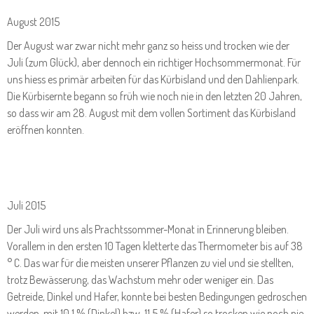
August 2015
Der August war zwar nicht mehr ganz so heiss und trocken wie der
Juli (zum Glück), aber dennoch ein richtiger Hochsommermonat. Für
uns hiess es primär arbeiten für das Kürbisland und den Dahlienpark.
Die Kürbisernte begann so früh wie noch nie in den letzten 20 Jahren,
so dass wir am 28. August mit dem vollen Sortiment das Kürbisland
eröffnen konnten.
Juli 2015
Der Juli wird uns als Prachtssommer-Monat in Erinnerung bleiben.
Vorallem in den ersten 10 Tagen kletterte das Thermometer bis auf 38
° C. Das war für die meisten unserer Pflanzen zu viel und sie stellten,
trotz Bewässerung, das Wachstum mehr oder weniger ein. Das
Getreide, Dinkel und Hafer, konnte bei besten Bedingungen gedroschen
werden, mit 10,1 % (Dinkel) bzw. 11,5 % (Hafer) so trocken wie noch nie