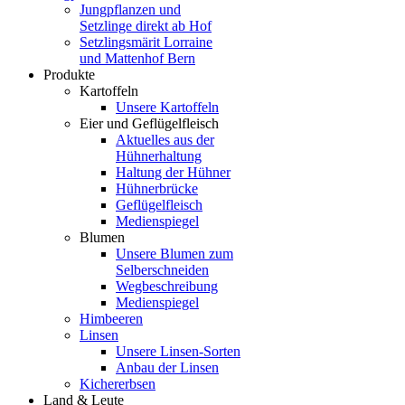
Jungpflanzen und
Setzlinge direkt ab Hof
Setzlingsmärit Lorraine
und Mattenhof Bern
Produkte
Kartoffeln
Unsere Kartoffeln
Eier und Geflügelfleisch
Aktuelles aus der
Hühnerhaltung
Haltung der Hühner
Hühnerbrücke
Geflügelfleisch
Medienspiegel
Blumen
Unsere Blumen zum
Selberschneiden
Wegbeschreibung
Medienspiegel
Himbeeren
Linsen
Unsere Linsen-Sorten
Anbau der Linsen
Kichererbsen
Land & Leute