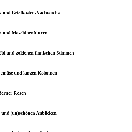
ass und Briefkasten-Nachwuchs
en und Maschinenfüttern
Köbi und goldenen finnischen Stimmen
m Gemüse und langen Kolonnen
 Berner Rosen
re und (un)schönen Anblicken