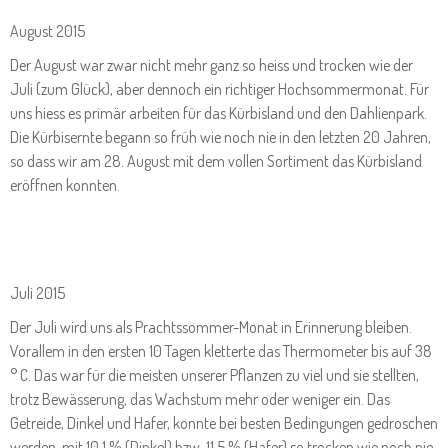
August 2015
Der August war zwar nicht mehr ganz so heiss und trocken wie der
Juli (zum Glück), aber dennoch ein richtiger Hochsommermonat. Für
uns hiess es primär arbeiten für das Kürbisland und den Dahlienpark.
Die Kürbisernte begann so früh wie noch nie in den letzten 20 Jahren,
so dass wir am 28. August mit dem vollen Sortiment das Kürbisland
eröffnen konnten.
Juli 2015
Der Juli wird uns als Prachtssommer-Monat in Erinnerung bleiben.
Vorallem in den ersten 10 Tagen kletterte das Thermometer bis auf 38
° C. Das war für die meisten unserer Pflanzen zu viel und sie stellten,
trotz Bewässerung, das Wachstum mehr oder weniger ein. Das
Getreide, Dinkel und Hafer, konnte bei besten Bedingungen gedroschen
werden, mit 10,1 % (Dinkel) bzw. 11,5 % (Hafer) so trocken wie noch nie