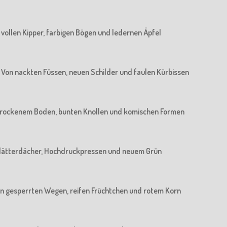
n vollen Kipper, farbigen Bögen und ledernen Äpfel
 : Von nackten Füssen, neuen Schilder und faulen Kürbissen
n trockenem Boden, bunten Knollen und komischen Formen
n Blätterdächer, Hochdruckpressen und neuem Grün
 Von gesperrten Wegen, reifen Früchtchen und rotem Korn