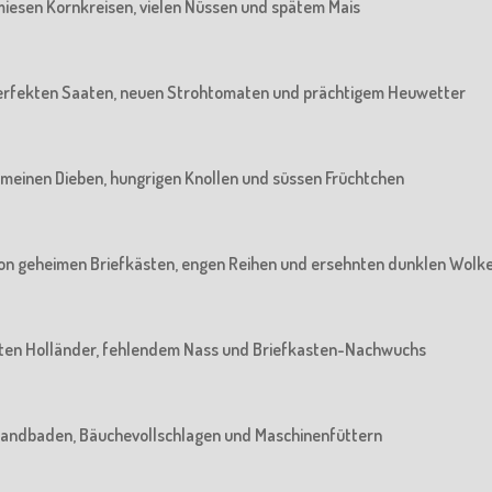
n miesen Kornkreisen, vielen Nüssen und spätem Mais
n perfekten Saaten, neuen Strohtomaten und prächtigem Heuwetter
 gemeinen Dieben, hungrigen Knollen und süssen Früchtchen
: Von geheimen Briefkästen, engen Reihen und ersehnten dunklen Wolk
 alten Holländer, fehlendem Nass und Briefkasten-Nachwuchs
m Sandbaden, Bäuchevollschlagen und Maschinenfüttern