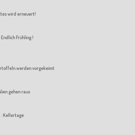
Altes wird erneuert!
Endlich Frühling !
 Kartoffeln werden vorgekeimt
ahlien gehen raus
 : Kellertage