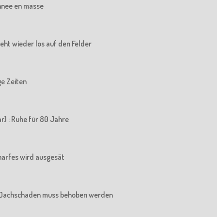
chnee en masse
 geht wieder los auf den Felder
ige Zeiten
r) : Ruhe für 80 Jahre
charfes wird ausgesät
Der Dachschaden muss behoben werden