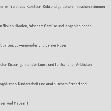
rater im Treibhaus, Karetten-Köbi und goldenen finnischen Stimmen
: Von flinken Händen, falschem Gemüse und langen Kolonnen
Von Spalten, Löwenmünder und Berner Rosen
n vielen Kisten, gähnender Leere und (un)schönen Anblicken
n Jungbäumen, Kinderarbeit und anatolischem Streetfood
üssen und Mäusen !