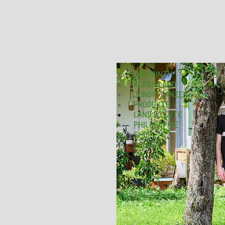
LABYRINTH
KÜRBISLAND
JUNGPFLANZEN
PRODUKTE
LAND & LEUTE
PHILOSOPHIE
SHOP
GALERIE