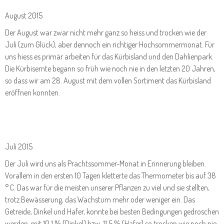
August 2015
Der August war zwar nicht mehr ganz so heiss und trocken wie der
Juli (zum Glück), aber dennoch ein richtiger Hochsommermonat. Für
uns hiess es primär arbeiten für das Kürbisland und den Dahlienpark.
Die Kürbisernte begann so früh wie noch nie in den letzten 20 Jahren,
so dass wir am 28. August mit dem vollen Sortiment das Kürbisland
eröffnen konnten.
Juli 2015
Der Juli wird uns als Prachtssommer-Monat in Erinnerung bleiben.
Vorallem in den ersten 10 Tagen kletterte das Thermometer bis auf 38
° C. Das war für die meisten unserer Pflanzen zu viel und sie stellten,
trotz Bewässerung, das Wachstum mehr oder weniger ein. Das
Getreide, Dinkel und Hafer, konnte bei besten Bedingungen gedroschen
werden, mit 10,1 % (Dinkel) bzw. 11,5 % (Hafer) so trocken wie noch nie