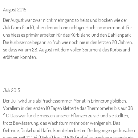
August 2015
Der August war zwar nicht mehr ganz so heiss und trocken wie der
Juli (zum Glück), aber dennoch ein richtiger Hochsommermonat. Für
uns hiess es primär arbeiten für das Kürbisland und den Dahlienpark.
Die Kürbisernte begann so früh wie noch nie in den letzten 20 Jahren,
so dass wir am 28. August mit dem vollen Sortiment das Kürbisland
eröffnen konnten.
Juli 2015
Der Juli wird uns als Prachtssommer-Monat in Erinnerung bleiben.
Vorallem in den ersten 10 Tagen kletterte das Thermometer bis auf 38
° C. Das war für die meisten unserer Pflanzen zu viel und sie stellten,
trotz Bewässerung, das Wachstum mehr oder weniger ein. Das
Getreide, Dinkel und Hafer, konnte bei besten Bedingungen gedroschen
werden, mit 10,1 % (Dinkel) bzw. 11,5 % (Hafer) so trocken wie noch nie