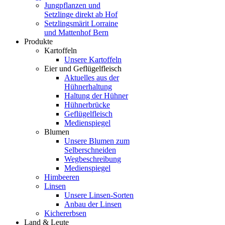
Jungpflanzen und
Setzlinge direkt ab Hof
Setzlingsmärit Lorraine
und Mattenhof Bern
Produkte
Kartoffeln
Unsere Kartoffeln
Eier und Geflügelfleisch
Aktuelles aus der
Hühnerhaltung
Haltung der Hühner
Hühnerbrücke
Geflügelfleisch
Medienspiegel
Blumen
Unsere Blumen zum
Selberschneiden
Wegbeschreibung
Medienspiegel
Himbeeren
Linsen
Unsere Linsen-Sorten
Anbau der Linsen
Kichererbsen
Land & Leute