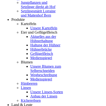
Jungpflanzen und
Setzlinge direkt ab Hof
Setzlingsmärit Lorraine
und Mattenhof Bern
Produkte
Kartoffeln
Unsere Kartoffeln
Eier und Geflügelfleisch
Aktuelles aus der
Hühnerhaltung
Haltung der Hühner
Hühnerbrücke
Geflügelfleisch
Medienspiegel
Blumen
Unsere Blumen zum
Selberschneiden
Wegbeschreibung
Medienspiegel
Himbeeren
Linsen
Unsere Linsen-Sorten
Anbau der Linsen
Kichererbsen
Land & Leute