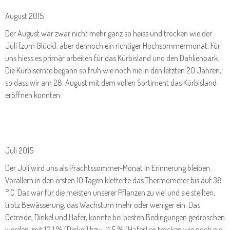
August 2015
Der August war zwar nicht mehr ganz so heiss und trocken wie der
Juli (zum Glück), aber dennoch ein richtiger Hochsommermonat. Für
uns hiess es primär arbeiten für das Kürbisland und den Dahlienpark.
Die Kürbisernte begann so früh wie noch nie in den letzten 20 Jahren,
so dass wir am 28. August mit dem vollen Sortiment das Kürbisland
eröffnen konnten.
Juli 2015
Der Juli wird uns als Prachtssommer-Monat in Erinnerung bleiben.
Vorallem in den ersten 10 Tagen kletterte das Thermometer bis auf 38
° C. Das war für die meisten unserer Pflanzen zu viel und sie stellten,
trotz Bewässerung, das Wachstum mehr oder weniger ein. Das
Getreide, Dinkel und Hafer, konnte bei besten Bedingungen gedroschen
werden, mit 10,1 % (Dinkel) bzw. 11,5 % (Hafer) so trocken wie noch nie