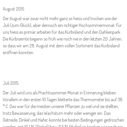
August 2015
Der August war zwar nicht mehr ganz so heiss und trocken wie der
Juli (zum Glück), aber dennoch ein richtiger Hochsommermonat. Für
uns hiess es primär arbeiten für das Kürbisland und den Dahlienpark.
Die Kürbisernte begann so früh wie noch nie in den letzten 20 Jahren,
so dass wir am 28. August mit dem vollen Sortiment das Kürbisland
eröffnen konnten.
Juli 2015
Der Juli wird uns als Prachtssommer-Monat in Erinnerung bleiben.
Vorallem in den ersten 10 Tagen kletterte das Thermometer bis auf 38
° C. Das war für die meisten unserer Pflanzen zu viel und sie stellten,
trotz Bewässerung, das Wachstum mehr oder weniger ein. Das
Getreide, Dinkel und Hafer, konnte bei besten Bedingungen gedroschen
werden, mit 10,1 % (Dinkel) bzw. 11,5 % (Hafer) so trocken wie noch nie