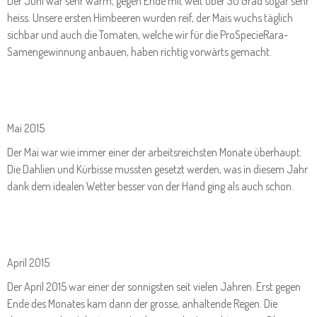
Der Juni war sehr warm, gegen Ende mit weit über 30 Grad sogar sehr
heiss. Unsere ersten Himbeeren wurden reif, der Mais wuchs täglich
sichbar und auch die Tomaten, welche wir für die ProSpecieRara-
Samengewinnung anbauen, haben richtig vorwärts gemacht.
Mai 2015
Der Mai war wie immer einer der arbeitsreichsten Monate überhaupt.
Die Dahlien und Kürbisse mussten gesetzt werden, was in diesem Jahr
dank dem idealen Wetter besser von der Hand ging als auch schon.
April 2015
Der April 2015 war einer der sonnigsten seit vielen Jahren. Erst gegen
Ende des Monates kam dann der grosse, anhaltende Regen. Die