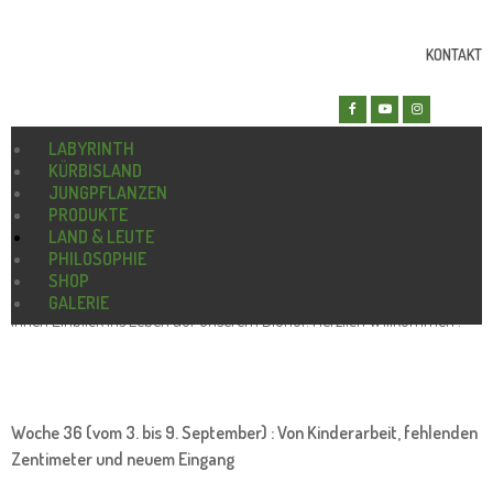
KONTAKT
LABYRINTH
KÜRBISLAND
JUNGPFLANZEN
Foto-Wochenbuch 2018
PRODUKTE
LAND & LEUTE
PHILOSOPHIE
SHOP
Begleiten Sie uns durchs Bauernjahr. Woche für Woche gewähren wir
GALERIE
Ihnen Einblick ins Leben auf unserem Biohof. Herzlich Willkommen !
Woche 36 (vom 3. bis 9. September) : Von Kinderarbeit, fehlenden
Zentimeter und neuem Eingang