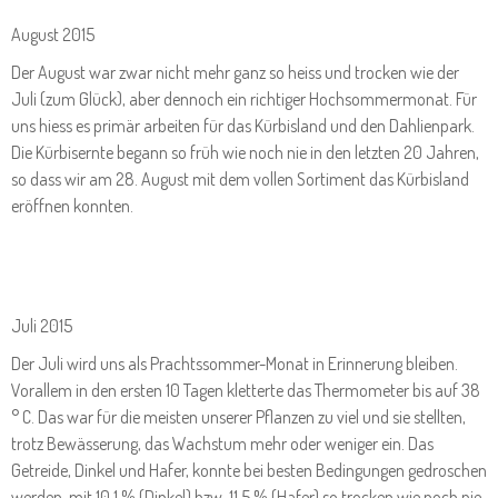
August 2015
Der August war zwar nicht mehr ganz so heiss und trocken wie der
Juli (zum Glück), aber dennoch ein richtiger Hochsommermonat. Für
uns hiess es primär arbeiten für das Kürbisland und den Dahlienpark.
Die Kürbisernte begann so früh wie noch nie in den letzten 20 Jahren,
so dass wir am 28. August mit dem vollen Sortiment das Kürbisland
eröffnen konnten.
Juli 2015
Der Juli wird uns als Prachtssommer-Monat in Erinnerung bleiben.
Vorallem in den ersten 10 Tagen kletterte das Thermometer bis auf 38
° C. Das war für die meisten unserer Pflanzen zu viel und sie stellten,
trotz Bewässerung, das Wachstum mehr oder weniger ein. Das
Getreide, Dinkel und Hafer, konnte bei besten Bedingungen gedroschen
werden, mit 10,1 % (Dinkel) bzw. 11,5 % (Hafer) so trocken wie noch nie