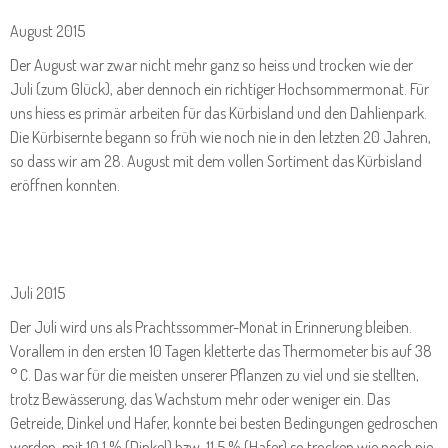
August 2015
Der August war zwar nicht mehr ganz so heiss und trocken wie der
Juli (zum Glück), aber dennoch ein richtiger Hochsommermonat. Für
uns hiess es primär arbeiten für das Kürbisland und den Dahlienpark.
Die Kürbisernte begann so früh wie noch nie in den letzten 20 Jahren,
so dass wir am 28. August mit dem vollen Sortiment das Kürbisland
eröffnen konnten.
Juli 2015
Der Juli wird uns als Prachtssommer-Monat in Erinnerung bleiben.
Vorallem in den ersten 10 Tagen kletterte das Thermometer bis auf 38
° C. Das war für die meisten unserer Pflanzen zu viel und sie stellten,
trotz Bewässerung, das Wachstum mehr oder weniger ein. Das
Getreide, Dinkel und Hafer, konnte bei besten Bedingungen gedroschen
werden, mit 10,1 % (Dinkel) bzw. 11,5 % (Hafer) so trocken wie noch nie