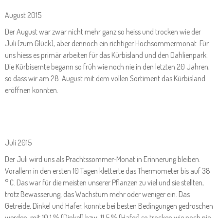
August 2015
Der August war zwar nicht mehr ganz so heiss und trocken wie der
Juli (zum Glück), aber dennoch ein richtiger Hochsommermonat. Für
uns hiess es primär arbeiten für das Kürbisland und den Dahlienpark.
Die Kürbisernte begann so früh wie noch nie in den letzten 20 Jahren,
so dass wir am 28. August mit dem vollen Sortiment das Kürbisland
eröffnen konnten.
Juli 2015
Der Juli wird uns als Prachtssommer-Monat in Erinnerung bleiben.
Vorallem in den ersten 10 Tagen kletterte das Thermometer bis auf 38
° C. Das war für die meisten unserer Pflanzen zu viel und sie stellten,
trotz Bewässerung, das Wachstum mehr oder weniger ein. Das
Getreide, Dinkel und Hafer, konnte bei besten Bedingungen gedroschen
werden, mit 10,1 % (Dinkel) bzw. 11,5 % (Hafer) so trocken wie noch nie