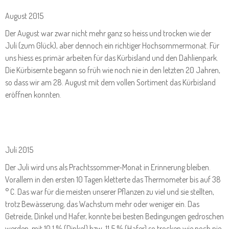
August 2015
Der August war zwar nicht mehr ganz so heiss und trocken wie der
Juli (zum Glück), aber dennoch ein richtiger Hochsommermonat. Für
uns hiess es primär arbeiten für das Kürbisland und den Dahlienpark.
Die Kürbisernte begann so früh wie noch nie in den letzten 20 Jahren,
so dass wir am 28. August mit dem vollen Sortiment das Kürbisland
eröffnen konnten.
Juli 2015
Der Juli wird uns als Prachtssommer-Monat in Erinnerung bleiben.
Vorallem in den ersten 10 Tagen kletterte das Thermometer bis auf 38
° C. Das war für die meisten unserer Pflanzen zu viel und sie stellten,
trotz Bewässerung, das Wachstum mehr oder weniger ein. Das
Getreide, Dinkel und Hafer, konnte bei besten Bedingungen gedroschen
werden, mit 10,1 % (Dinkel) bzw. 11,5 % (Hafer) so trocken wie noch nie