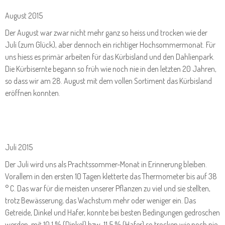
August 2015
Der August war zwar nicht mehr ganz so heiss und trocken wie der
Juli (zum Glück), aber dennoch ein richtiger Hochsommermonat. Für
uns hiess es primär arbeiten für das Kürbisland und den Dahlienpark.
Die Kürbisernte begann so früh wie noch nie in den letzten 20 Jahren,
so dass wir am 28. August mit dem vollen Sortiment das Kürbisland
eröffnen konnten.
Juli 2015
Der Juli wird uns als Prachtssommer-Monat in Erinnerung bleiben.
Vorallem in den ersten 10 Tagen kletterte das Thermometer bis auf 38
° C. Das war für die meisten unserer Pflanzen zu viel und sie stellten,
trotz Bewässerung, das Wachstum mehr oder weniger ein. Das
Getreide, Dinkel und Hafer, konnte bei besten Bedingungen gedroschen
werden, mit 10,1 % (Dinkel) bzw. 11,5 % (Hafer) so trocken wie noch nie