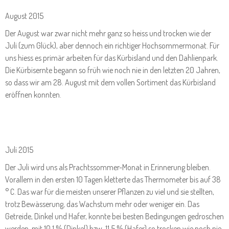
August 2015
Der August war zwar nicht mehr ganz so heiss und trocken wie der
Juli (zum Glück), aber dennoch ein richtiger Hochsommermonat. Für
uns hiess es primär arbeiten für das Kürbisland und den Dahlienpark.
Die Kürbisernte begann so früh wie noch nie in den letzten 20 Jahren,
so dass wir am 28. August mit dem vollen Sortiment das Kürbisland
eröffnen konnten.
Juli 2015
Der Juli wird uns als Prachtssommer-Monat in Erinnerung bleiben.
Vorallem in den ersten 10 Tagen kletterte das Thermometer bis auf 38
° C. Das war für die meisten unserer Pflanzen zu viel und sie stellten,
trotz Bewässerung, das Wachstum mehr oder weniger ein. Das
Getreide, Dinkel und Hafer, konnte bei besten Bedingungen gedroschen
werden, mit 10,1 % (Dinkel) bzw. 11,5 % (Hafer) so trocken wie noch nie