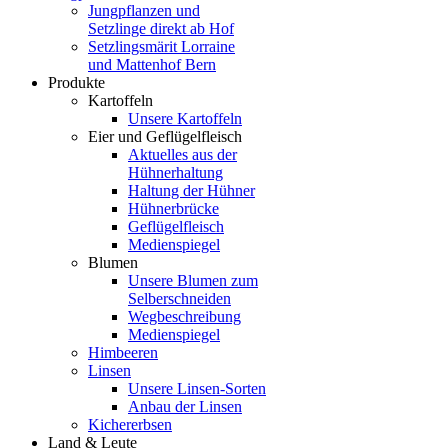
Jungpflanzen und
Setzlinge direkt ab Hof
Setzlingsmärit Lorraine
und Mattenhof Bern
Produkte
Kartoffeln
Unsere Kartoffeln
Eier und Geflügelfleisch
Aktuelles aus der
Hühnerhaltung
Haltung der Hühner
Hühnerbrücke
Geflügelfleisch
Medienspiegel
Blumen
Unsere Blumen zum
Selberschneiden
Wegbeschreibung
Medienspiegel
Himbeeren
Linsen
Unsere Linsen-Sorten
Anbau der Linsen
Kichererbsen
Land & Leute