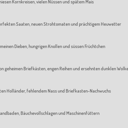
n miesen Kornkreisen, vielen Nüssen und spätem Mais
n perfekten Saaten, neuen Strohtomaten und prächtigem Heuwetter
 gemeinen Dieben, hungrigen Knollen und süssen Früchtchen
: Von geheimen Briefkästen, engen Reihen und ersehnten dunklen Wolk
 alten Holländer, fehlendem Nass und Briefkasten-Nachwuchs
m Sandbaden, Bäuchevollschlagen und Maschinenfüttern