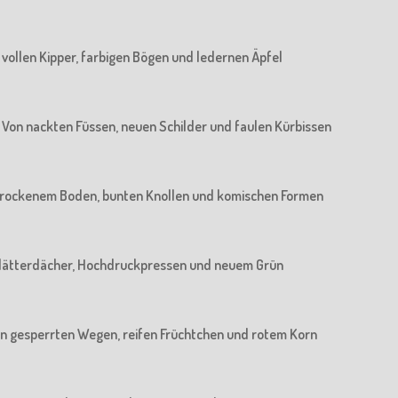
n vollen Kipper, farbigen Bögen und ledernen Äpfel
 : Von nackten Füssen, neuen Schilder und faulen Kürbissen
n trockenem Boden, bunten Knollen und komischen Formen
n Blätterdächer, Hochdruckpressen und neuem Grün
 Von gesperrten Wegen, reifen Früchtchen und rotem Korn