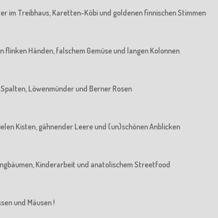
rater im Treibhaus, Karetten-Köbi und goldenen finnischen Stimmen
: Von flinken Händen, falschem Gemüse und langen Kolonnen
Von Spalten, Löwenmünder und Berner Rosen
n vielen Kisten, gähnender Leere und (un)schönen Anblicken
n Jungbäumen, Kinderarbeit und anatolischem Streetfood
üssen und Mäusen !