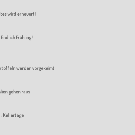
Altes wird erneuert!
Endlich Frühling !
 Kartoffeln werden vorgekeimt
ahlien gehen raus
 : Kellertage