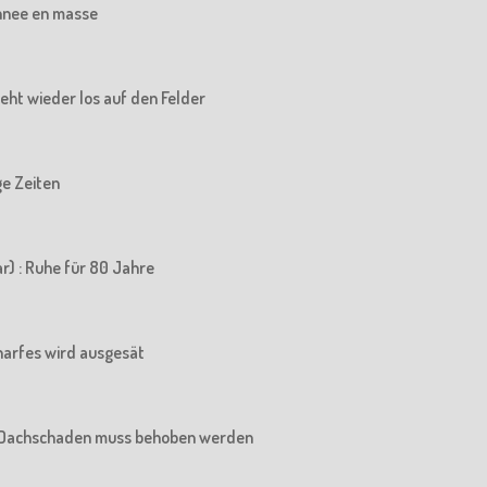
chnee en masse
 geht wieder los auf den Felder
ige Zeiten
r) : Ruhe für 80 Jahre
charfes wird ausgesät
Der Dachschaden muss behoben werden