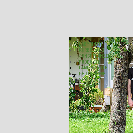
LABYRINTH
KÜRBISLAND
JUNGPFLANZEN
PRODUKTE
LAND & LEUTE
PHILOSOPHIE
SHOP
GALERIE