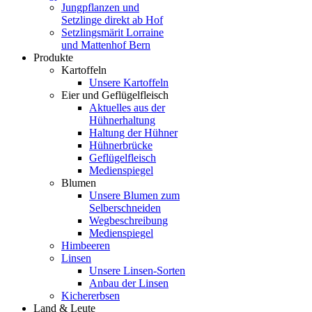
Jungpflanzen und
Setzlinge direkt ab Hof
Setzlingsmärit Lorraine
und Mattenhof Bern
Produkte
Kartoffeln
Unsere Kartoffeln
Eier und Geflügelfleisch
Aktuelles aus der
Hühnerhaltung
Haltung der Hühner
Hühnerbrücke
Geflügelfleisch
Medienspiegel
Blumen
Unsere Blumen zum
Selberschneiden
Wegbeschreibung
Medienspiegel
Himbeeren
Linsen
Unsere Linsen-Sorten
Anbau der Linsen
Kichererbsen
Land & Leute