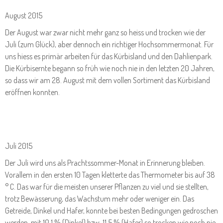
August 2015
Der August war zwar nicht mehr ganz so heiss und trocken wie der
Juli (zum Glück), aber dennoch ein richtiger Hochsommermonat. Für
uns hiess es primär arbeiten für das Kürbisland und den Dahlienpark.
Die Kürbisernte begann so früh wie noch nie in den letzten 20 Jahren,
so dass wir am 28. August mit dem vollen Sortiment das Kürbisland
eröffnen konnten.
Juli 2015
Der Juli wird uns als Prachtssommer-Monat in Erinnerung bleiben.
Vorallem in den ersten 10 Tagen kletterte das Thermometer bis auf 38
° C. Das war für die meisten unserer Pflanzen zu viel und sie stellten,
trotz Bewässerung, das Wachstum mehr oder weniger ein. Das
Getreide, Dinkel und Hafer, konnte bei besten Bedingungen gedroschen
werden, mit 10,1 % (Dinkel) bzw. 11,5 % (Hafer) so trocken wie noch nie