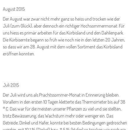
August 2015
Der August war zwar nicht mehr ganz so heiss und trocken wie der
Juli (zum Glück), aber dennoch ein richtiger Hochsommermonat. Für
uns hiess es primär arbeiten für das Kürbisland und den Dahlienpark.
Die Kürbisernte begann so früh wie noch nie in den letzten 20 Jahren,
so dass wir am 28. August mit dem vollen Sortiment das Kürbisland
eröffnen konnten.
Juli 2015
Der Juli wird uns als Prachtssommer-Monat in Erinnerung bleiben.
Vorallem in den ersten 10 Tagen kletterte das Thermometer bis auf 38
° C. Das war für die meisten unserer Pflanzen zu viel und sie stellten,
trotz Bewässerung, das Wachstum mehr oder weniger ein. Das
Getreide, Dinkel und Hafer, konnte bei besten Bedingungen gedroschen
werden, mit 10,1 % (Dinkel) bzw. 11,5 % (Hafer) so trocken wie noch nie