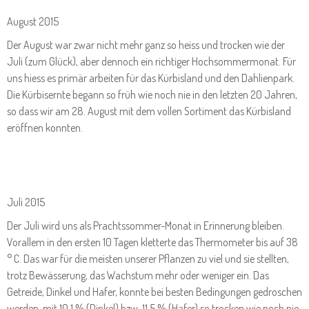
August 2015
Der August war zwar nicht mehr ganz so heiss und trocken wie der
Juli (zum Glück), aber dennoch ein richtiger Hochsommermonat. Für
uns hiess es primär arbeiten für das Kürbisland und den Dahlienpark.
Die Kürbisernte begann so früh wie noch nie in den letzten 20 Jahren,
so dass wir am 28. August mit dem vollen Sortiment das Kürbisland
eröffnen konnten.
Juli 2015
Der Juli wird uns als Prachtssommer-Monat in Erinnerung bleiben.
Vorallem in den ersten 10 Tagen kletterte das Thermometer bis auf 38
° C. Das war für die meisten unserer Pflanzen zu viel und sie stellten,
trotz Bewässerung, das Wachstum mehr oder weniger ein. Das
Getreide, Dinkel und Hafer, konnte bei besten Bedingungen gedroschen
werden, mit 10,1 % (Dinkel) bzw. 11,5 % (Hafer) so trocken wie noch nie