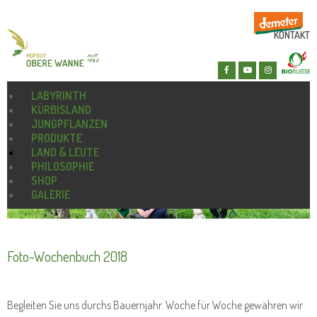
KONTAKT
LABYRINTH
KÜRBISLAND
JUNGPFLANZEN
PRODUKTE
LAND & LEUTE
PHILOSOPHIE
SHOP
GALERIE
Foto-Wochenbuch 2018
Begleiten Sie uns durchs Bauernjahr. Woche für Woche gewähren wir