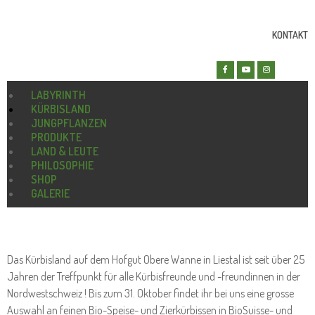
KONTAKT
LABYRINTH
KÜRBISLAND
JUNGPFLANZEN
Das Kürbisland : Täglich geöffnet bis zum 31. Oktober 2025
PRODUKTE
LAND & LEUTE
PHILOSOPHIE
SHOP
GALERIE
Das Kürbisland auf dem Hofgut Obere Wanne in Liestal ist seit über 25
Jahren der Treffpunkt für alle Kürbisfreunde und -freundinnen in der
Nordwestschweiz ! Bis zum 31. Oktober findet ihr bei uns eine grosse
Auswahl an feinen Bio-Speise- und Zierkürbissen in BioSuisse- und